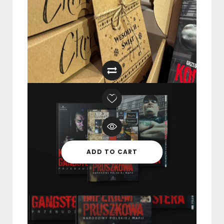
Kodek Gangstera I Kodeks
Gangstera 2 – PAKIET VIP | ZESTAW |
KSIĄŻKI
109,99
zł
–
159,99
zł
ADD TO CART