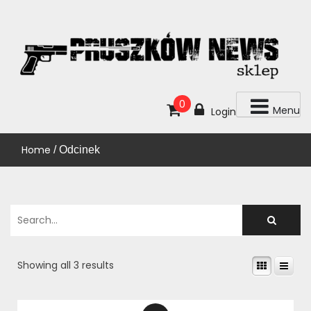
Skip
to
content
KUP!
SKLEP PRUSZKÓW NEWS
0
Menu
Login
Home
/ Odcinek
Showing all 3 results