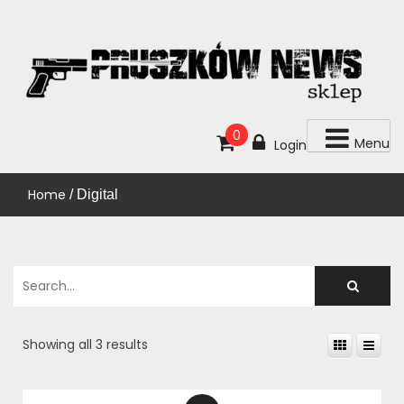
Skip
to
content
KUP!
SKLEP PRUSZKÓW NEWS
0
Menu
Login
Home
/ Digital
Showing all 3 results