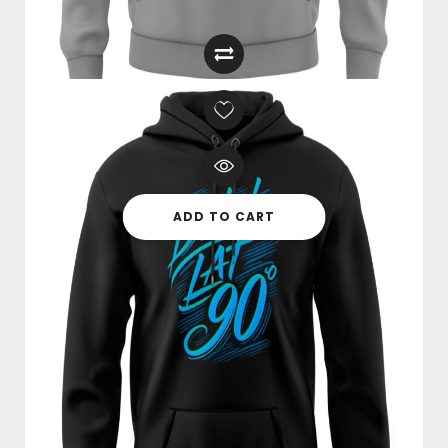
ADD TO CART
BLUZA “DZIECKO LAT 90” BIAŁA