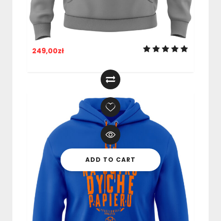
Bluza “Homo Sum – Zasadom
Wierny” SZARA
249,00
zł
ADD TO CART