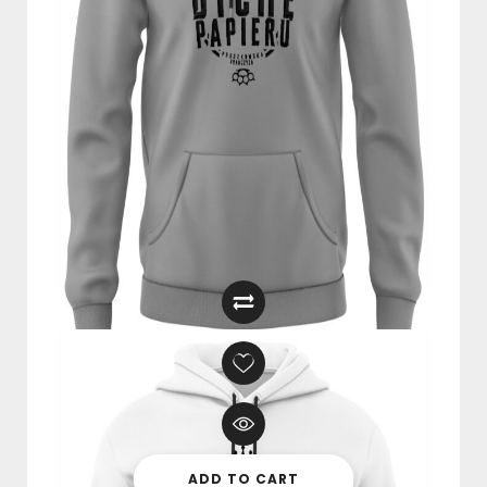
BLUZA Z KAPTUREM “NA JUTRO
DYCHĘ PAPIERU” BIAŁA
249,00
zł
ADD TO CART