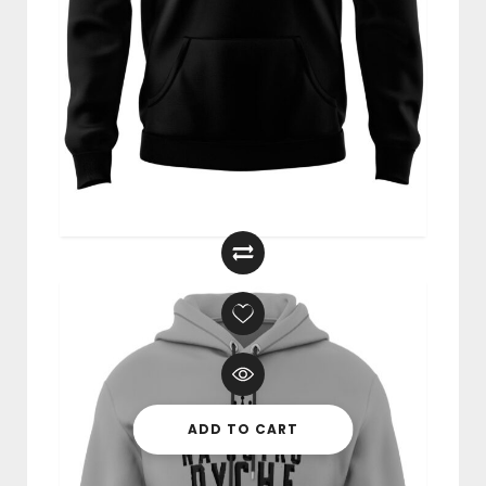
Bluza “Zasadom Wierny” CZARNA
249,00
zł
ADD TO CART