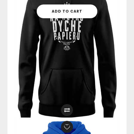
ADD TO CART
BLUZA Z KAPTUREM “NA JUTRO
DYCHĘ PAPIERU” NIEBIESKA
249,00
zł