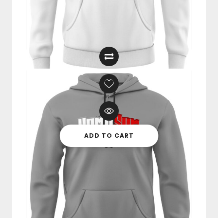
Bluza “Homo Sum – Zasadom
Wierny” CZARNA
249,00
zł
ADD TO CART