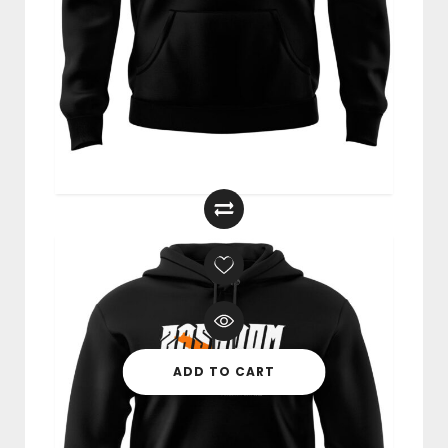
Bluza “The World Is Yours” CZARNA
249,00
zł
ADD TO CART