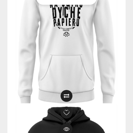
BLUZA Z KAPTUREM “NA JUTRO
DYCHĘ PAPIERU” CZARNA
249,00
zł