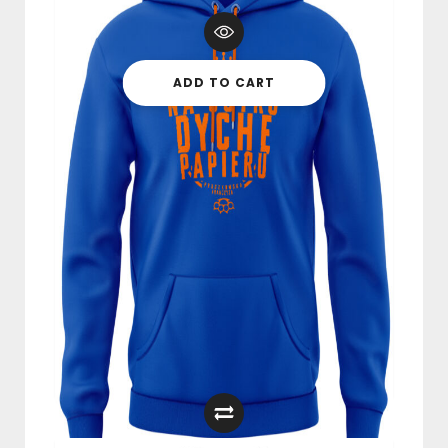
ADD TO CART
BLUZA Z KAPTUREM “NA JUTRO
DYCHĘ PAPIERU” SZARA
249,00
zł