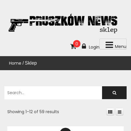
Skip
to
content
KUP!
SKLEP PRUSZKÓW NEWS
0
Menu
Login
Home
/ Sklep
Showing 1–12 of 59 results