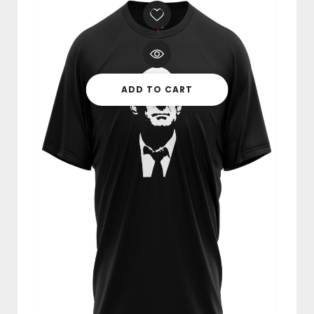
ADD TO CART
BLUZA Z KAPTUREM “PERSHING”
CZARNA
249,00
zł