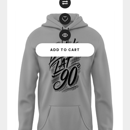
ADD TO CART
BLUZA “DZIECKO LAT 90” – KULTOWY
WZÓR
249,00
zł