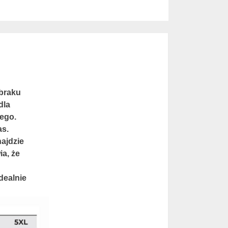
 braku
dla
nego.
as.
ajdzie
ia, że
dealnie