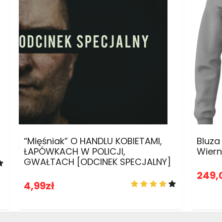
ADD TO CART
“Mięśniak” O HANDLU KOBIETAMI,
Bluz
ŁAPÓWKACH W POLICJI,
Wiern
GWAŁTACH [ODCINEK SPECJALNY]
249,
4,99
zł