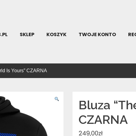
.PL
SKLEP
KOSZYK
TWOJE KONTO
RE
rld Is Yours” CZARNA
Bluza “Th
CZARNA
249,00
zł