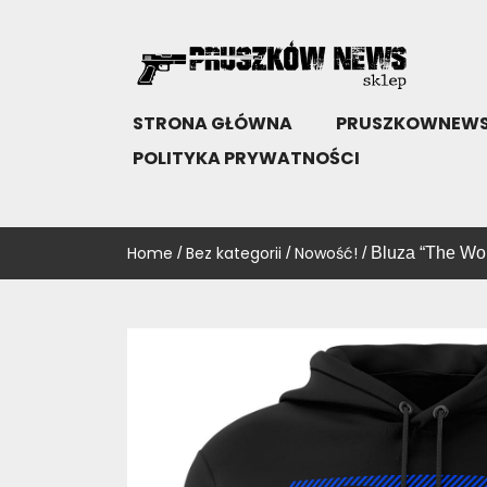
Skip
to
content
SKLEP PRUSZKÓW NEWS
KUP!
STRONA GŁÓWNA
PRUSZKOWNEWS
POLITYKA PRYWATNOŚCI
Home
Bez kategorii
Nowość!
/
/
/ Bluza “The Wo