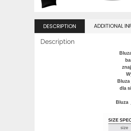
ADDITIONAL I
DESCRIPTION
Description
Bluza
ba
znaj
Wy
Bluza
dla s
Bluza 