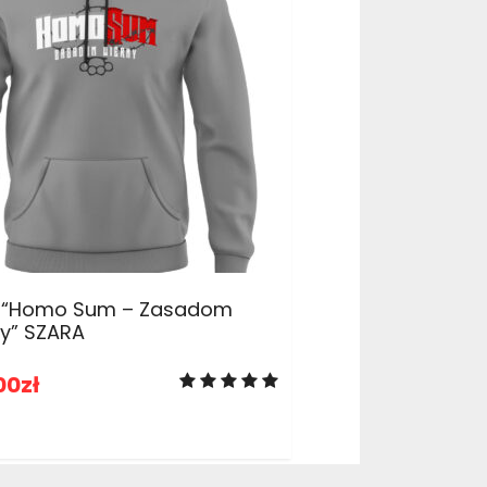
ADD TO CART
a “Homo Sum – Zasadom
y” SZARA
00
zł