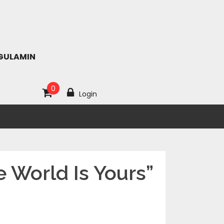
GULAMIN
0
Login
e World Is Yours”