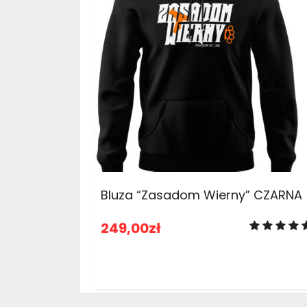
ADD TO CART
Bluza “Zasadom Wierny” CZARNA
249,00
zł