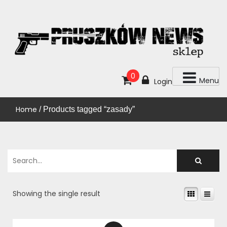
Skip
to
content
KUP!
SKLEP PRUSZKÓW NEWS
0
Menu
Login
Home
/ Products tagged “zasady”
Showing the single result