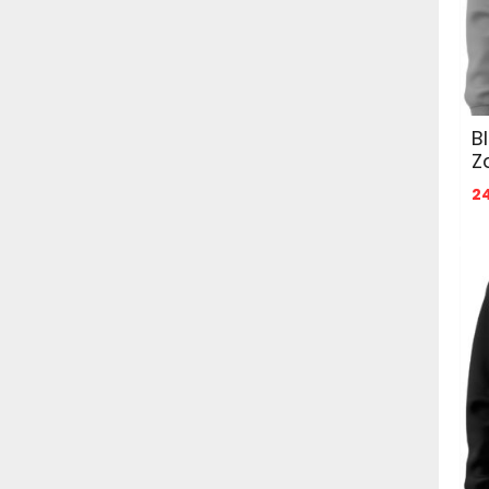
B
Z
2