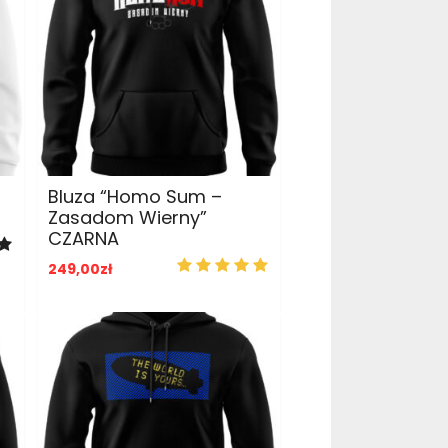
ADD TO CART
Bluza “Homo Sum –
Zasadom Wierny”
CZARNA
249,00
zł