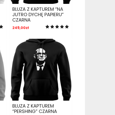
BLUZA Z KAPTUREM “NA
JUTRO DYCHĘ PAPIERU”
CZARNA
249,00
zł
ADD TO CART
BLUZA Z KAPTUREM
“PERSHING” CZARNA