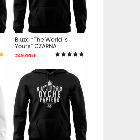
ADD TO CART
Bluza “The World Is
Yours” CZARNA
249,00
zł
ADD TO CART