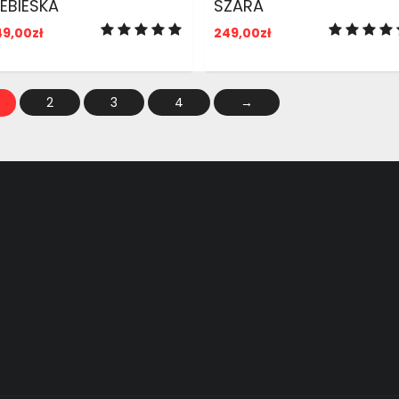
IEBIESKA
SZARA
49,00
zł
249,00
zł
2
3
4
→