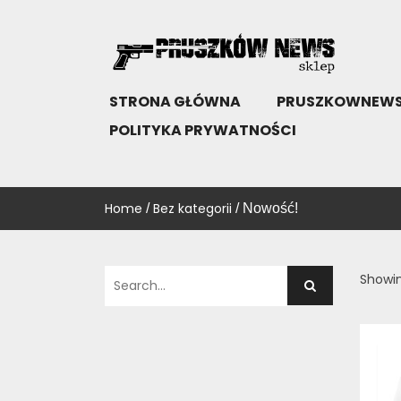
Skip
to
content
SKLEP PRUSZKÓW NEWS
KUP!
STRONA GŁÓWNA
PRUSZKOWNEWS
POLITYKA PRYWATNOŚCI
Home
Bez kategorii
/
/ Nowość!
Showin