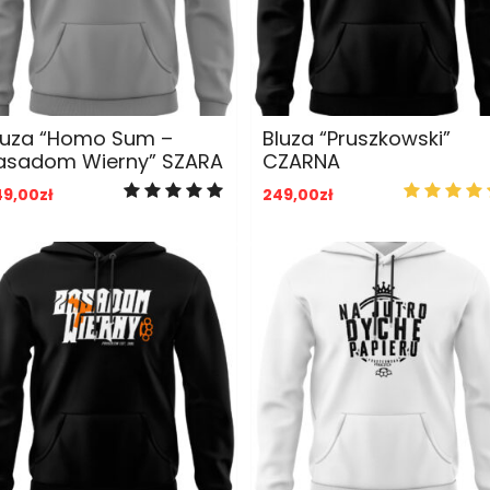
ADD TO CART
ADD TO CART
luza “Homo Sum –
Bluza “Pruszkowski”
asadom Wierny” SZARA
CZARNA
49,00
zł
249,00
zł
ADD TO CART
ADD TO CART