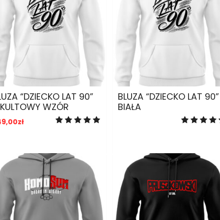
ADD TO CART
ADD TO CART
LUZA “DZIECKO LAT 90”
BLUZA “DZIECKO LAT 90”
 KULTOWY WZÓR
BIAŁA
49,00
zł