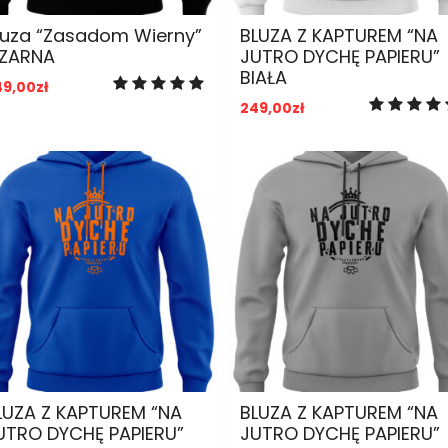
luza “Zasadom Wierny”
BLUZA Z KAPTUREM “NA
ZARNA
JUTRO DYCHĘ PAPIERU”
BIAŁA
49,00
zł
249,00
zł
ADD TO CART
ADD TO CART
LUZA Z KAPTUREM “NA
BLUZA Z KAPTUREM “NA
UTRO DYCHĘ PAPIERU”
JUTRO DYCHĘ PAPIERU”