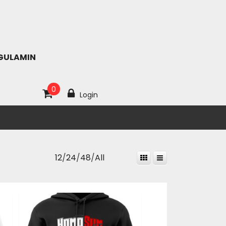
GULAMIN
0
Login
12
/
24
/
48
/
All