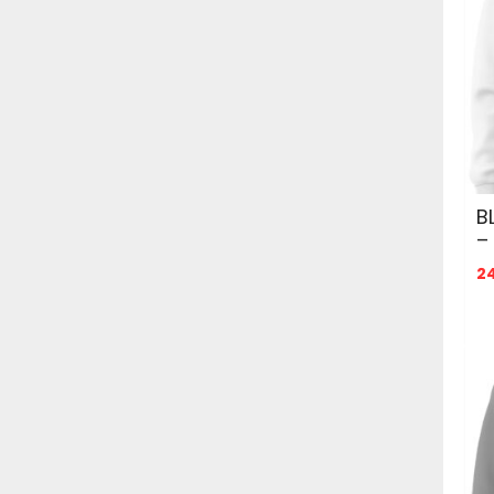
B
–
2