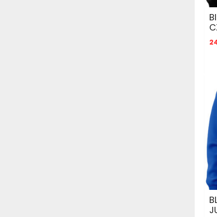
B
C
2
B
J