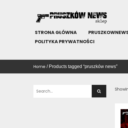
Skip
to
content
SKLEP PRUSZKÓW NEWS
KUP!
STRONA GŁÓWNA
PRUSZKOWNEWS
POLITYKA PRYWATNOŚCI
Home
/ Products tagged “pruszków news”
Showin