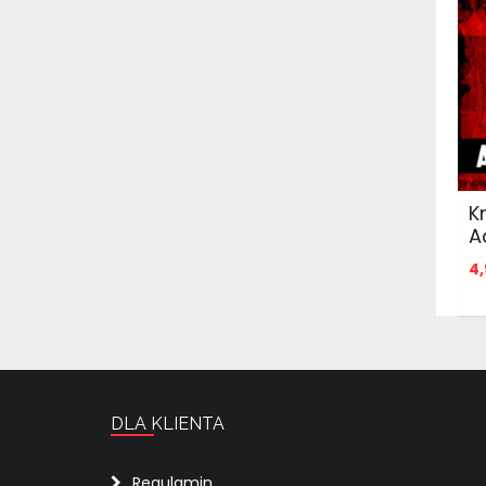
K
A
4,
DLA KLIENTA
Regulamin