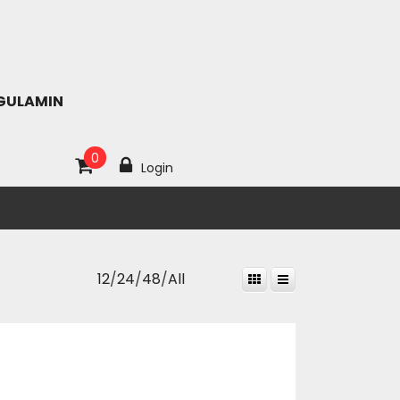
GULAMIN
0
Login
12
/
24
/
48
/
All