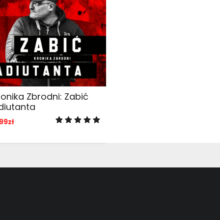
ADD TO CART
ronika Zbrodni: Zabić
diutanta
99
zł