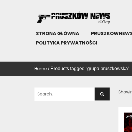
Skip
to
content
SKLEP PRUSZKÓW NEWS
KUP!
STRONA GŁÓWNA
PRUSZKOWNEWS
POLITYKA PRYWATNOŚCI
Home
/ Products tagged “grupa pruszkowska”
Showin