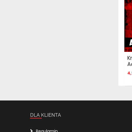
K
A
4,
DLA KLIENTA
Regulamin