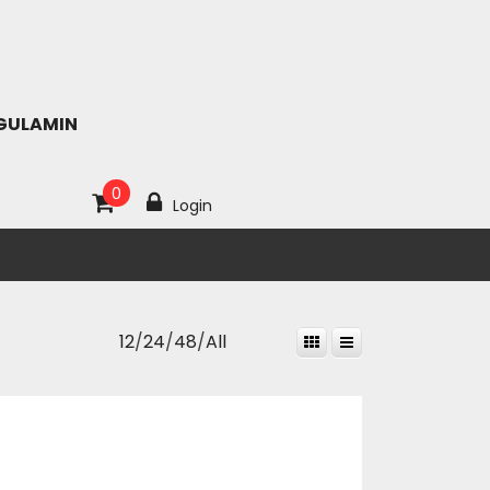
GULAMIN
0
Login
12
/
24
/
48
/
All