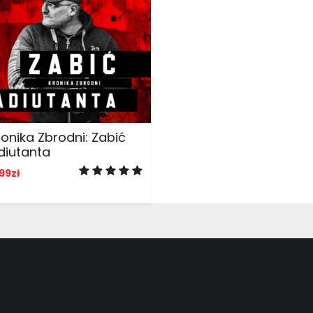
ADD TO CART
ronika Zbrodni: Zabić
diutanta
99
zł