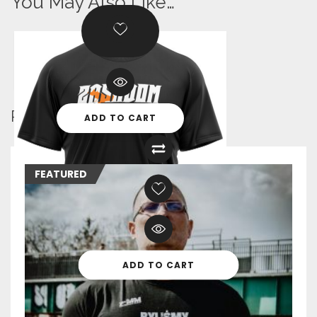
You May Also Like…
119,00
zł
Related Products
ADD TO CART
FEATURED
ADD TO CART