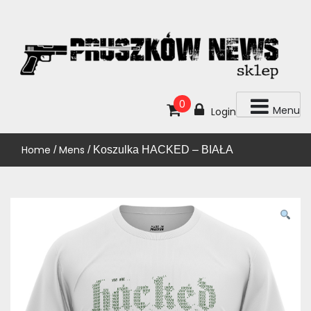
Skip
to
content
KUP!
SKLEP PRUSZKÓW NEWS
0
Menu
Login
Home
Mens
/
/ Koszulka HACKED – BIAŁA