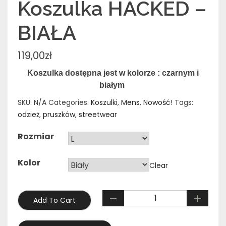
Koszulka HACKED –
BIAŁA
119,00
zł
Koszulka dostępna jest w kolorze : czarnym i
białym
SKU:
N/A
Categories:
Koszulki
,
Mens
,
Nowość!
Tags:
odzież
,
pruszków
,
streetwear
Rozmiar
Kolor
Clear
Add To Cart