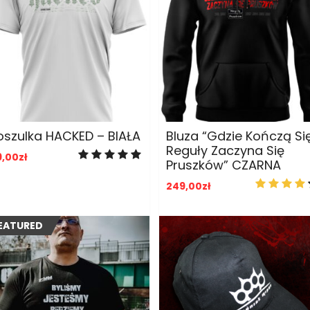
ADD TO CART
ADD TO CART
oszulka HACKED – BIAŁA
Bluza “Gdzie Kończą Si
Reguły Zaczyna Się
9,00
zł
Pruszków” CZARNA
249,00
zł
EATURED