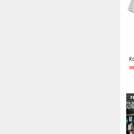
K
11
F