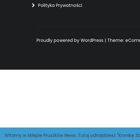
Polityka Prywatności
Proudly powered by WordPress
|
Theme: eComme
Witamy w sklepie Pruszków News. Tutaj odnajdziesz "Kronikę Zb