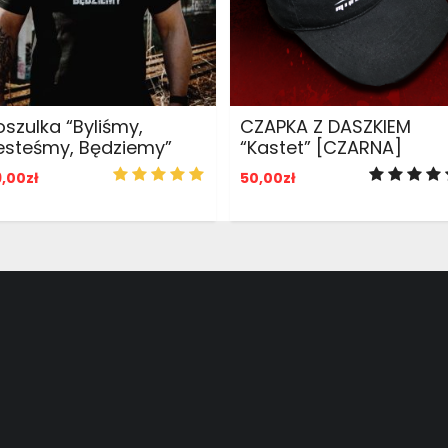
ADD TO CART
ADD TO CART
oszulka “Byliśmy,
CZAPKA Z DASZKIEM
esteśmy, Będziemy”
“Kastet” [CZARNA]
9,00
zł
50,00
zł