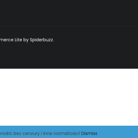
rce Lite by Spiderbuzz.
rodni: bez cenzury i inne rozmaitości!
Dismiss