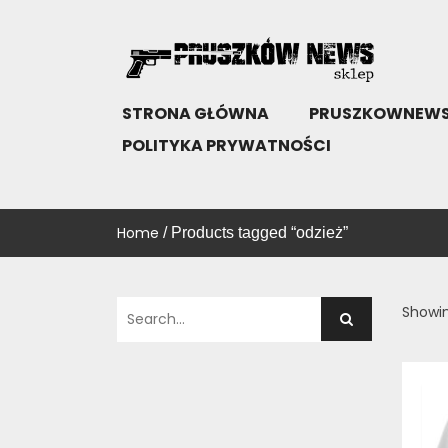
Skip
to
content
SKLEP PRUSZKÓW NEWS
KUP!
STRONA GŁÓWNA
PRUSZKOWNEWS
POLITYKA PRYWATNOŚCI
Home
/ Products tagged “odzież”
Showin