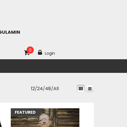
GULAMIN
0
Login
12
/
24
/
48
/
All
FEATURED