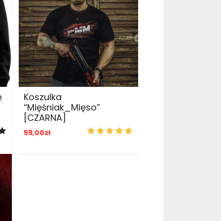
ADD TO CART
ę
Koszulka
“Mięśniak_Mięso”
[CZARNA]
59,00
zł