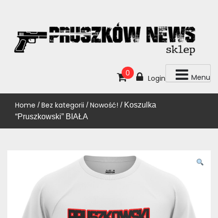
Skip
to
content
KUP!
SKLEP PRUSZKÓW NEWS
0
Menu
Login
Home
Bez kategorii
Nowość!
/
/
/ Koszulka
“Pruszkowski” BIAŁA