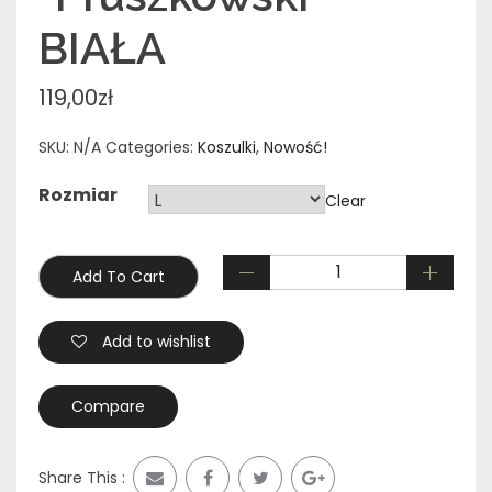
BIAŁA
119,00
zł
SKU:
N/A
Categories:
Koszulki
,
Nowość!
Rozmiar
Clear
Add To Cart
Add to wishlist
Compare
Share This :