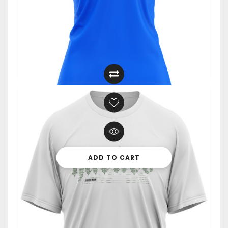
119,00
zł
ADD TO CART