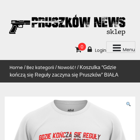
Skip
to
content
KUP!
SKLEP PRUSZKÓW NEWS
0
Menu
Login
Home
Bez kategorii
Nowość!
/
/
/ Koszulka “Gdzie
kończą się Reguły zaczyna się Pruszków” BIAŁA