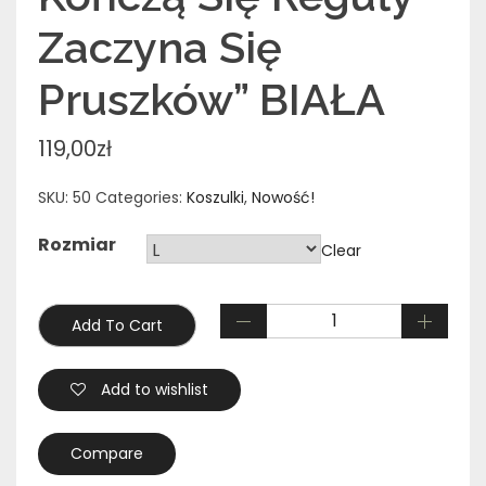
Zaczyna Się
Pruszków” BIAŁA
119,00
zł
SKU:
50
Categories:
Koszulki
,
Nowość!
Rozmiar
Clear
Add To Cart
Add to wishlist
Compare