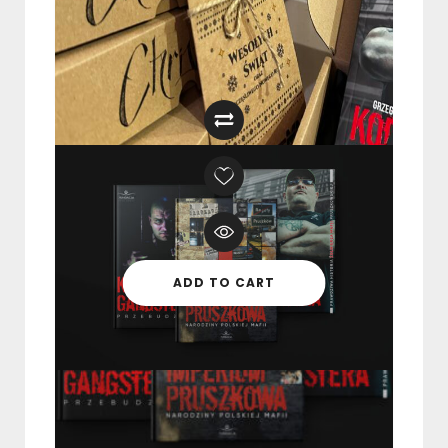
Gangstera 2 – PAKIET VIP | ZESTAW |
KSIĄŻKI
109,99
zł
–
159,99
zł
ADD TO CART