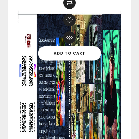
ADD TO CART
IMPERIUM PRUSZKOWA. NARODZINY
POLSKIEJ MAFII I KSIĄŻKA
59,99
zł
–
79,99
zł