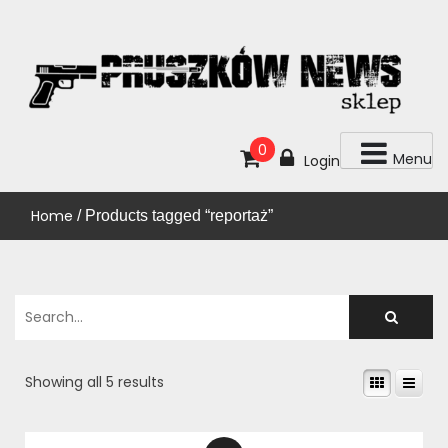
Skip
to
content
KUP!
SKLEP PRUSZKÓW NEWS
0
Menu
Login
Home
/ Products tagged “reportaż”
Showing all 5 results