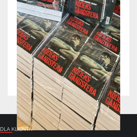
Kodeks Gangstera – Historia
Żołnierza Mafii Pruszkowskiej I
KSIĄŻKA
59,99
zł
–
69,99
zł
DLA KLIENTA