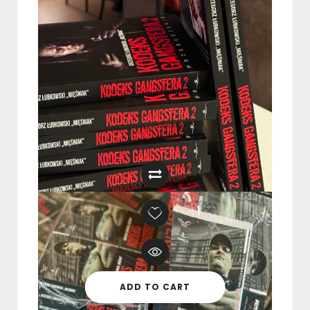
Kodeks Gangstera 2 –
PRZEBUDZENIE I KSIĄŻKA
59,99
zł
–
99,99
zł
ADD TO CART