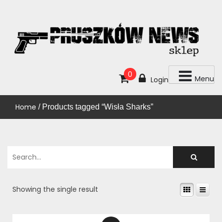
Skip
to
content
KUP!
SKLEP PRUSZKÓW NEWS
0
Menu
Login
Home
/ Products tagged “Wisła Sharks”
Showing the single result