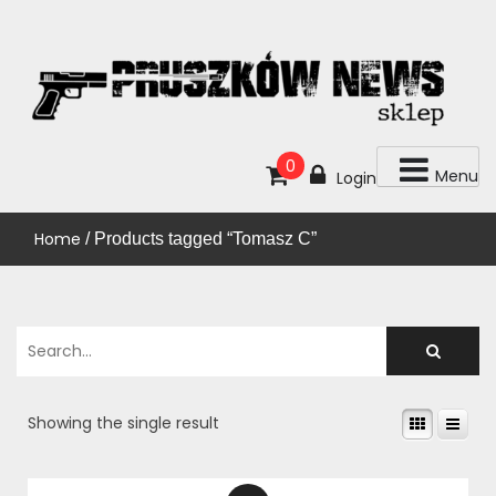
Skip
to
content
KUP!
SKLEP PRUSZKÓW NEWS
0
Menu
Login
Home
/ Products tagged “Tomasz C”
Showing the single result