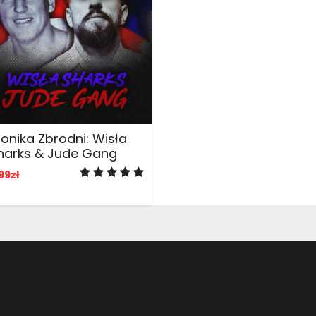
ADD TO CART
ronika Zbrodni: Wisła
harks & Jude Gang
99
zł