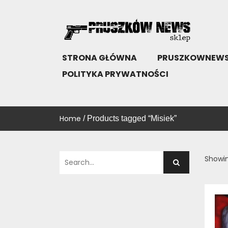
Skip
to
content
SKLEP PRUSZKÓW NEWS
KUP!
STRONA GŁÓWNA
PRUSZKOWNEWS
POLITYKA PRYWATNOŚCI
Home
/ Products tagged “Misiek”
Showin