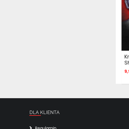
K
S
9,
DLA KLIENTA
Regulamin