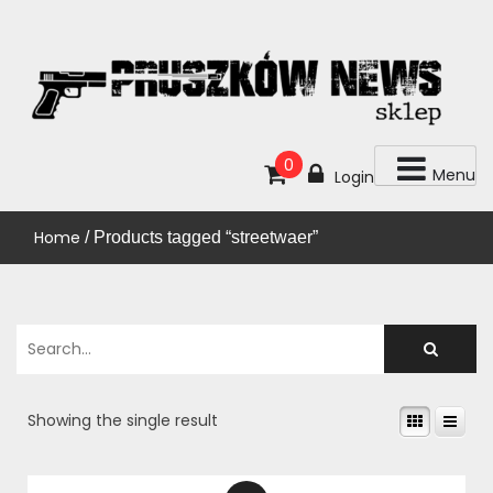
Skip
to
content
KUP!
SKLEP PRUSZKÓW NEWS
0
Menu
Login
Home
/ Products tagged “streetwaer”
Showing the single result