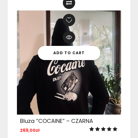
ADD TO CART
Bluza “COCAINE” – CZARNA
269,00
zł